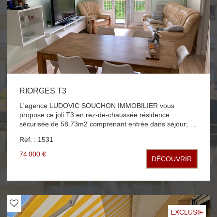
RIORGES T3
L'agence LUDOVIC SOUCHON IMMOBILIER vous
propose ce joli T3 en rez-de-chaussée résidence
sécurisée de 58.73m2 comprenant entrée dans séjour; 2
chambres, cuisine, salle de bains et WC, Balcon
Ref. : 1531
chauffage collectif, fenêtres double vitrage PVC possibilité
garage en sus
74 000 €
DÉCOUVRIR
EXCLUSIF