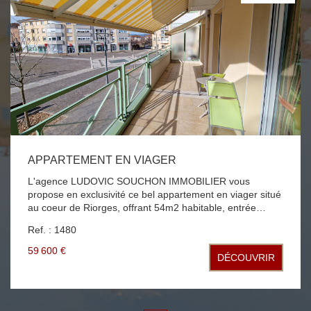
APPARTEMENT EN VIAGER
L'agence LUDOVIC SOUCHON IMMOBILIER vous
propose en exclusivité ce bel appartement en viager situé
au coeur de Riorges, offrant 54m2 habitable, entrée
directe dans le séjour salon ouvrant sur une terrasse de
Ref. : 1480
15m2, cuisine équipée US, une chambre, salle d'eau et
WC place de parking aérienne appartement climatisé et
59 600 €
DÉCOUVRIR
en très bon état Bouquet 50 000€ rente mensuelle 393€