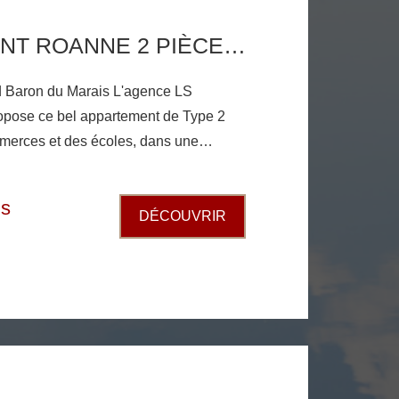
APPARTEMENT ROANNE 2 PIÈCE(S) 50.66 M2
du Marais L'agence LS
pose ce bel appartement de Type 2
merces et des écoles, dans une
écurisée avec ascenseur et
face habitable de 50 m², il se
is
DÉCOUVRIR
 avec placard, d'une cuisine
 et une chambre avec placard, le tout
e et agréable terrasse de 21 m², une
uffage individuel gaz Fenêtres
ble le 22 juillet 2026