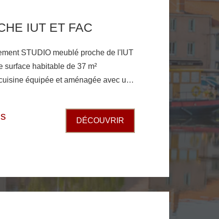
CHE IUT ET FAC
rtement STUDIO meublé proche de l'IUT
une surface habitable de 37 m²
 cuisson ouvert sur pièce à
ec placard et une salle d'eau avec
is
DÉCOUVRIR
anderie accessible aux locataires avec
nge. Chauffage individuel électrique.