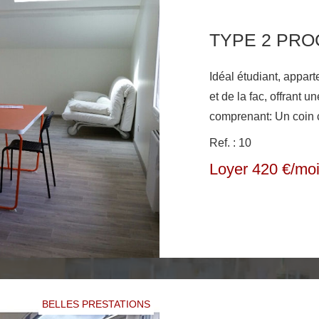
TYPE 2 PRO
Idéal étudiant, appa
et de la fac, offrant 
comprenant: Un coin cuisine équipée et aménagée avec un
micro-onde; un frigo; plaque de
Ref. : 10
vivre, une chambre av
Loyer 420 €/mo
WC. Les plus: une bu
lave linge et sèche li
BELLES PRESTATIONS