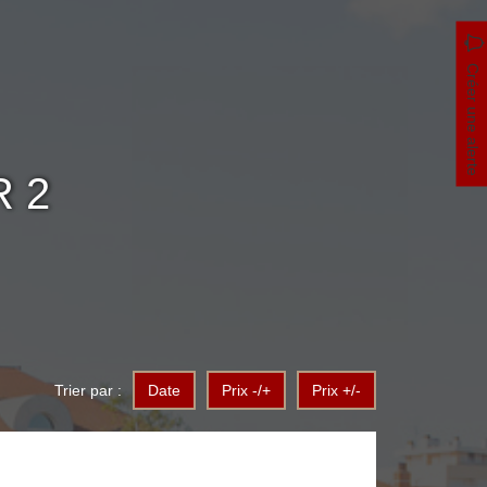
Créer une alerte
 2
Trier par :
Date
Prix -/+
Prix +/-