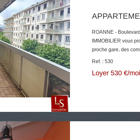
ROANNE - Boulevard Baron 
IMMOBILIER vous pro
proche gare, des com
résidence calme et s
Ref. : 530
vidéophone. D'une sur
Loyer 530 €/mo
compose d'une entrée
aménagée, d'un séjour
donnant sur une grand
salle de bains un WC indépendant . Une cave et une place
de parking sécurisée .Cha
double vitrage disponi