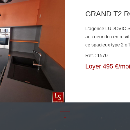
GRAND T2 R
L'agence LUDOVIC 
au coeur du centre vi
ce spacieux type 2 of
un dégagement, une c
Ref. : 1570
pièce à vivre, une sa
Loyer 495 €/mo
buanderie chauffage in
double vitrage A S
1