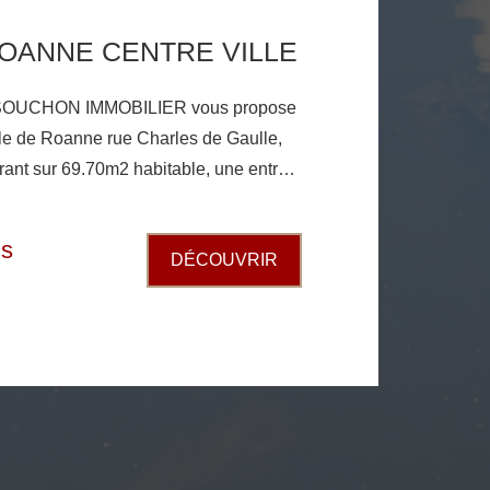
OANNE CENTRE VILLE
SOUCHON IMMOBILIER vous propose
lle de Roanne rue Charles de Gaulle,
frant sur 69.70m2 habitable, une entrée,
uisine équipée ouverte sur une grand
lle de bains, un WC, une chaufferie
is
DÉCOUVRIR
dividuel au gaz de ville fenêtre bois
AISIR RAPIDEMENT