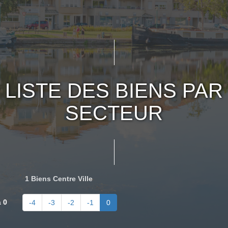
LISTE DES BIENS PAR
SECTEUR
1 Biens Centre Ville
à
0
-4
-3
-2
-1
0