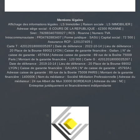
Mentions légales
Affichage des informations légales : LS Immobilier | Raison sociale : LS IMMOBILIER |
Adresse siège social : 6 COURS DE LA REPUBLIQUE - 42300 ROANNE |
Siret : 79288340700027 | RCS : Roanne | Numero TVA
Intracommunautaire : FR34792883407 | Forme juridique : SASU | Capital social : 72 500 |
Assurance RCP : 120137405 |
Carte T : 42012018000035267 | Date de délivrance : 2022-10-14 | Lieu de délivrance :
20 Place de la Bourse 69002 LYON | Caisse de garantie financière : Galian. | N° de
caisse de garantie : 45793A | Adresse caisse de garantie : 89 rue de la Boétie 75009
Paris | Montant de la garantie financière : 120 000 | Carte G : 42012018000035267 |
Date de délivrance : 2019-10-14 | Lieu de délivrance : 20 Place de la Bourse 69002
LYON | Caisse de garantie financière : GALIAN | N° de caisse de garantie : 45793A |
Adresse caisse de garantie : 89 rue de la Boetie 75008 PARIS | Montant de la garantie
financière : 140000€ | Nom du médiateur : Société Médiation Professionnelle | Adresse du
médiateur : 24 rue Albert de Mun 33000 BORDEAUX | Adresse du site : NC |
Entreprise juridiquement et financièrement indépendante