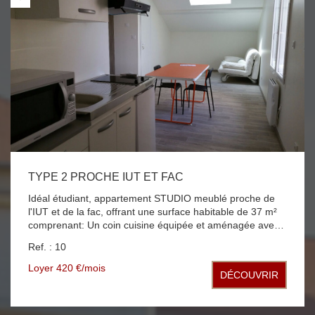
TYPE 2 PROCHE IUT ET FAC
Idéal étudiant, appartement STUDIO meublé proche de
l'IUT et de la fac, offrant une surface habitable de 37 m²
comprenant: Un coin cuisine équipée et aménagée avec
un micro-onde; un frigo; plaque de cuisson ouvert sur
Ref. : 10
pièce à vivre, une chambre avec placard et une salle
d'eau avec WC. Les plus: une buanderie accessible aux
Loyer 420 €/mois
DÉCOUVRIR
locataires avec lave linge et sèche linge. Chauffage
individuel électrique.