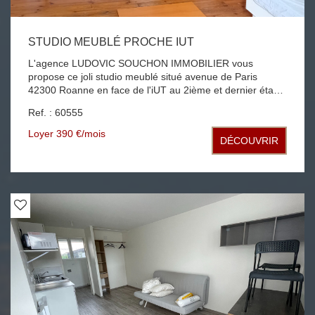
STUDIO MEUBLÉ PROCHE IUT
L'agence LUDOVIC SOUCHON IMMOBILIER vous
propose ce joli studio meublé situé avenue de Paris
42300 Roanne en face de l'iUT au 2ième et dernier étage
d'un petit immeuble faibles charges offrant sur 25.47
Ref. : 60555
habitable, cuisine aménagée, pièce principale, salle d'eau
avec WC chauffage individuel électrique
Loyer 390 €/mois
DÉCOUVRIR