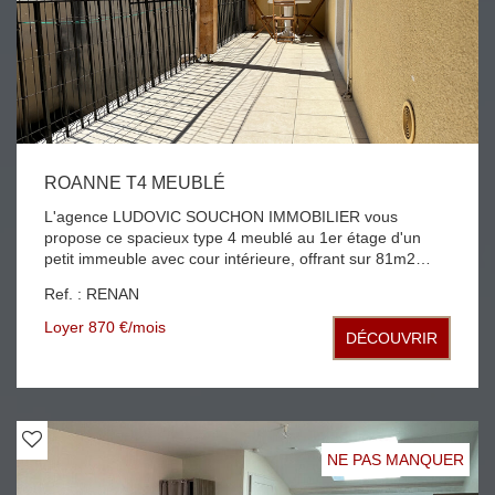
ROANNE T4 MEUBLÉ
L'agence LUDOVIC SOUCHON IMMOBILIER vous
propose ce spacieux type 4 meublé au 1er étage d'un
petit immeuble avec cour intérieure, offrant sur 81m2
habitable une entrée, une grande cuisine équipée, trois
Ref. : RENAN
chambres avec rangements, séjour salon, salle de bains
et WC grande terrasse couverte pour profiter de
Loyer 870 €/mois
DÉCOUVRIR
l'extérieur libre de suite Idéal colocation
NE PAS MANQUER