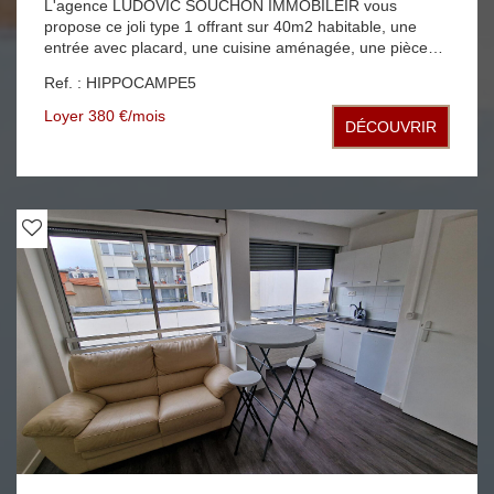
L'agence LUDOVIC SOUCHON IMMOBILEIR vous
propose ce joli type 1 offrant sur 40m2 habitable, une
entrée avec placard, une cuisine aménagée, une pièce
principale ouvrant sur un balcon, une salle de bains avec
Ref. : HIPPOCAMPE5
WC, un cellier sur le palier chauffage individuel électrique,
baies vitrées en double vitrage libre de suite
Loyer 380 €/mois
DÉCOUVRIR