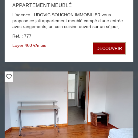
APPARTEMENT MEUBLÉ
L'agence LUDOVIC SOUCHON IMMOBILIER vous
propose ce joli appartement meublé compé d'une entrée
avec rangements, un coin cuisine ouvert sur un séjour,
une chambres, une salle d'eau avec WC chauffage et eau
Ref. : 777
collectifs libre de suite l'appartement est situé au centre
ville de Roanne rue Emile Noirot proche commerces, gare
Loyer 460 €/mois
DÉCOUVRIR
et IUT