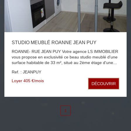
STUDIO MEUBLÉ ROANNE JEAN PUY
ROANNE- RUE JEAN PUY Votre agence LS IMMOBILIER
vous propose en exclusivité ce beau studio meublé d'une
surface habitable de 33 m², situé au 2ème étage d'une
résidence avec ascenseur, comprenant une entrée avec
Ref. : JEANPUY
placards, une cuisine équipée (plaques de cuisson, four,
frigo et machine à laver) ouverte sur la pièce de vie
Loyer 405 €/mois
DÉCOUVRIR
lumineuse et une salle de bains avec WC. Loyer 305€ +
90€ de provisions/charges comprenant l'eau, le chauffage
et l'entretien des parties communes.
1