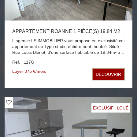
APPARTEMENT ROANNE 1 PIÈCE(S) 19.84 M2
L'agence LS IMMOBILIER vous propose en exclusivité cet
appartement de Type studio entièrement meublé. Situé
Rue Louis Blériot, d'une surface habitable de 19.84m² au
RDC d'un petit immeuble. Il se compose d'une pièce de
Ref. : 117G
vie de 15 m² ouverte sur un coin cuisine comprenant
plaques de cuisson; micro onde; un frigo et un salle d'eau
Loyer 375 €/mois
DÉCOUVRIR
avec WC. Une buanderie avec lave linge et sèche linge
accessible aux locataires complète ce bien. Chauffage
individuel électrique. Loyer 350 € + 20 € de forfait de
charges.
EXCLUSIF
LOUÉ