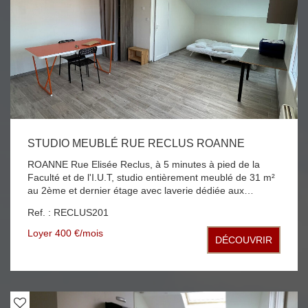
STUDIO MEUBLÉ RUE RECLUS ROANNE
ROANNE Rue Elisée Reclus, à 5 minutes à pied de la
Faculté et de l'I.U.T, studio entièrement meublé de 31 m²
au 2ème et dernier étage avec laverie dédiée aux
occupants. Le studio se compose d'une grande pièce de
Ref. : RECLUS201
vie, d'un coin cuisine comprenant un frigo; plaque de
cuisson; micro-ondes et une salle d'eau avec WC. Calme
Loyer 400 €/mois
DÉCOUVRIR
et luminosité assurée. Chauffage individuel électrique.