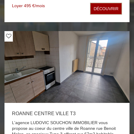
bains, un WC, une chaufferie buanderie chauffage
Loyer 495 €/mois
DÉCOUVRIR
individuel au gaz de ville fenêtre bois double vitrage A
SAISIR RAPIDEMENT
ROANNE CENTRE VILLE T3
L'agence LUDOVIC SOUCHON IMMOBILIER vous
propose au coeur du centre ville de Roanne rue Benoit
Malon, ce spacieux Type 3 offrant sur 67m2 habitable,