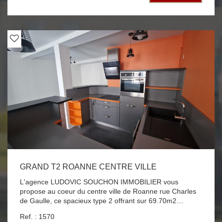
tout donnant sur une grande et agréable terrasse de 21
m², une salle de bains un WC indépendant . Une cave et
une place de parking sécurisée .Chauffage individuel gaz
Fenêtres double vitrage disponible le 22 juillet 2026
GRAND T2 ROANNE CENTRE VILLE
L'agence LUDOVIC SOUCHON IMMOBILIER vous
propose au coeur du centre ville de Roanne rue Charles
de Gaulle, ce spacieux type 2 offrant sur 69.70m2
habitable, une entrée, un dégagement, une cuisine
Ref. : 1570
équipée ouverte sur une grand pièce à vivre, une salle de