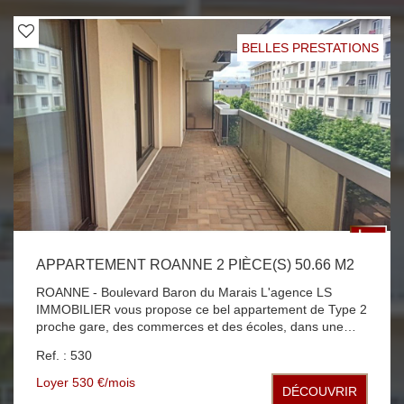
BELLES PRESTATIONS
APPARTEMENT ROANNE 2 PIÈCE(S) 50.66 M2
ROANNE - Boulevard Baron du Marais L'agence LS
IMMOBILIER vous propose ce bel appartement de Type 2
proche gare, des commerces et des écoles, dans une
résidence calme et sécurisée avec ascenseur et
Ref. : 530
vidéophone. D'une surface habitable de 50 m², il se
compose d'une entrée avec placard, d'une cuisine
Loyer 530 €/mois
DÉCOUVRIR
aménagée, d'un séjour et une chambre avec placard, le