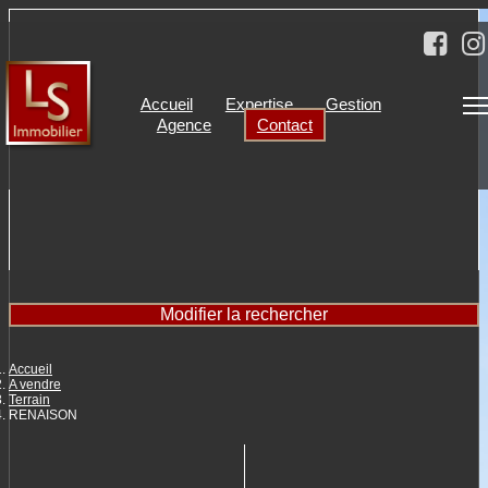
Accueil
Expertise
Gestion
Agence
Contact
Modifier la rechercher
Accueil
A vendre
Terrain
RENAISON