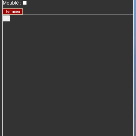
Meublé :
Terminer
×