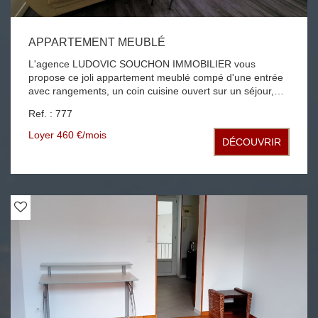
APPARTEMENT MEUBLÉ
L'agence LUDOVIC SOUCHON IMMOBILIER vous
propose ce joli appartement meublé compé d'une entrée
avec rangements, un coin cuisine ouvert sur un séjour,
une chambres, une salle d'eau avec WC chauffage et eau
Ref. : 777
collectifs libre de suite l'appartement est situé au centre
ville de Roanne rue Emile Noirot proche commerces, gare
Loyer 460 €/mois
DÉCOUVRIR
et IUT