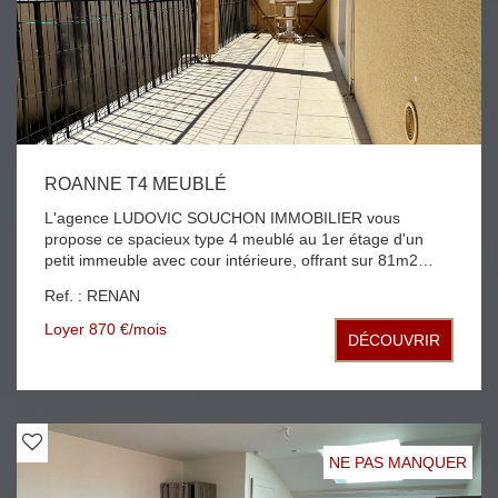
ROANNE T4 MEUBLÉ
L'agence LUDOVIC SOUCHON IMMOBILIER vous
propose ce spacieux type 4 meublé au 1er étage d'un
petit immeuble avec cour intérieure, offrant sur 81m2
habitable une entrée, une grande cuisine équipée, trois
Ref. : RENAN
chambres avec rangements, séjour salon, salle de bains
et WC grande terrasse couverte pour profiter de
Loyer 870 €/mois
DÉCOUVRIR
l'extérieur libre de suite Idéal colocation
NE PAS MANQUER