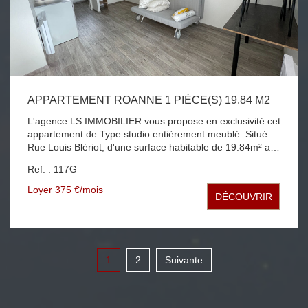
APPARTEMENT ROANNE 1 PIÈCE(S) 19.84 M2
L'agence LS IMMOBILIER vous propose en exclusivité cet
appartement de Type studio entièrement meublé. Situé
Rue Louis Blériot, d'une surface habitable de 19.84m² au
RDC d'un petit immeuble. Il se compose d'une pièce de
Ref. : 117G
vie de 15 m² ouverte sur un coin cuisine comprenant
plaques de cuisson; micro onde; un frigo et un salle d'eau
Loyer 375 €/mois
DÉCOUVRIR
avec WC. Une buanderie avec lave linge et sèche linge
accessible aux locataires complète ce bien. Chauffage
individuel électrique. Loyer 350 € + 20 € de forfait de
charges.
1
2
Suivante