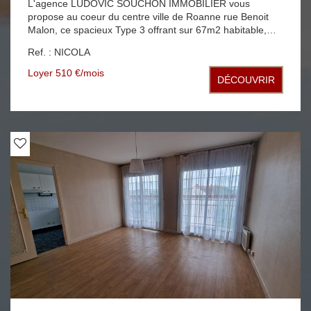
L'agence LUDOVIC SOUCHON IMMOBILIER vous
propose au coeur du centre ville de Roanne rue Benoit
Malon, ce spacieux Type 3 offrant sur 67m2 habitable,
une entrée, une cuisine avec balcon, un dégagement
Ref. : NICOLA
avec placards desservant un séjour, deux chambres, une
salle d'eau et un WC cabanon privé dans la cour,
Loyer 510 €/mois
DÉCOUVRIR
chauffage individuel au gaz de ville fenêtres PVC double
vitrage libre de suite