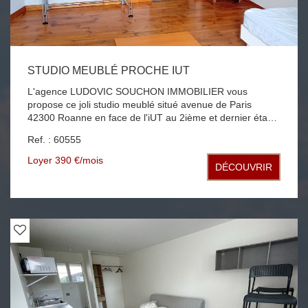
STUDIO MEUBLÉ PROCHE IUT
L'agence LUDOVIC SOUCHON IMMOBILIER vous
propose ce joli studio meublé situé avenue de Paris
42300 Roanne en face de l'iUT au 2ième et dernier étage
d'un petit immeuble faibles charges offrant sur 25.47
Ref. : 60555
habitable, cuisine aménagée, pièce principale, salle d'eau
avec WC chauffage individuel électrique
Loyer 390 €/mois
DÉCOUVRIR