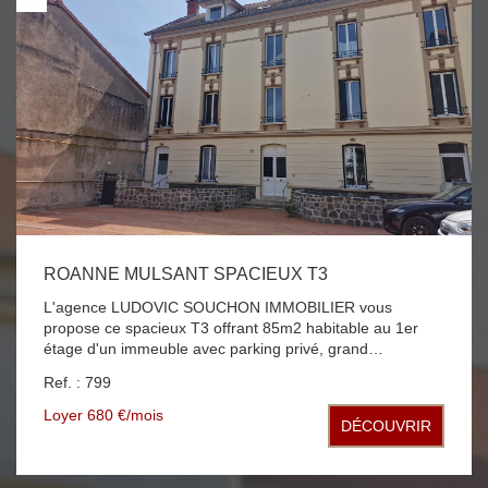
ROANNE MULSANT SPACIEUX T3
L'agence LUDOVIC SOUCHON IMMOBILIER vous
propose ce spacieux T3 offrant 85m2 habitable au 1er
étage d'un immeuble avec parking privé, grand
dégagement desservant 2 grandes chambres, un séjour
Ref. : 799
salon, une cuisine avec cellier, une salle de bains avec
WC chauffage collectif au gaz fenêtres PVC double
Loyer 680 €/mois
DÉCOUVRIR
vitrage Disponible au 1er aout 2026