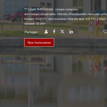
**
Loyer €405/mois
charges comprises
dont charges récupérables: €90/mois (Provisionnelles mensuelles avec 
|
locataire: €223 TTC
dont honoraires d'état des lieux: €76 TTC
Dépôt 
habitable: 33.16m²
Partager :
Nos honoraires