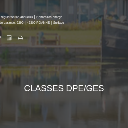
|
régularisation annuelle)
Honoraires charge
|
|
de garantie: €290
42300 ROANNE
Surface
CLASSES DPE/GES