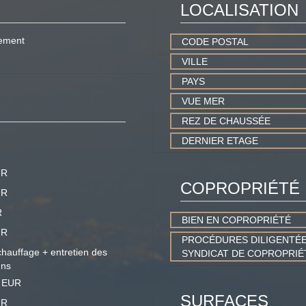
LOCALISATION
ement
CODE POSTAL
VILLE
PAYS
VUE MER
REZ DE CHAUSSÉE
DERNIER ETAGE
UR
COPROPRIÉTÉ
UR
R
BIEN EN COPROPRIÉTÉ
UR
PROCÉDURES DILIGENTÉE
hauffage + entretien des
SYNDICAT DE COPROPRIÉ
ns
2 EUR
SURFACES
UR