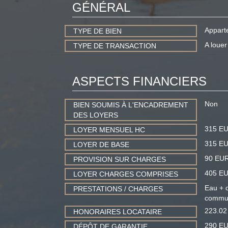
GÉNÉRAL
Appart
TYPE DE BIEN
A louer
TYPE DE TRANSACTION
ASPECTS FINANCIERS
Non
BIEN SOUMIS À L'ENCADREMENT
DES LOYERS
315 E
LOYER MENSUEL HC
315 E
LOYER DE BASE
90 EU
PROVISION SUR CHARGES
405 E
LOYER CHARGES COMPRISES
Eau + c
PRESTATIONS / CHARGES
commu
223.0
HONORAIRES LOCATAIRE
290 E
DÉPÔT DE GARANTIE