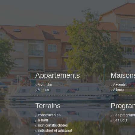
Appartements
Maison
A vendre
A vendre
A louer
A louer
Terrains
Progra
constructibles
Les progra
à bâtir
Les Lots
non constructibles
industriel et artisanal