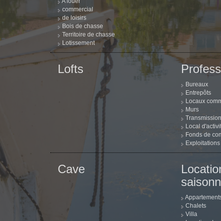
A louer
commercial
de loisirs
Bois de chasse
Territoire de chasse
Lotissement
Lofts
Profess
Bureaux
Entrepôts
Locaux comm
Murs
Transmission
Local d'activi
Fonds de co
Exploitations
Cave
Locatio
saisonn
Appartement
Chalets
Villa