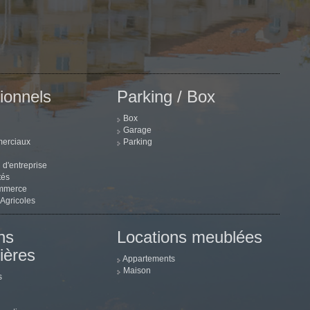
ionnels
Parking / Box
Box
Garage
erciaux
Parking
 d'entreprise
tés
mmerce
 Agricoles
ns
Locations meublées
ières
Appartements
Maison
s