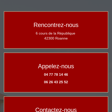
Rencontrez-nous
6 cours de la République
42300 Roanne
Appelez-nous
04 77 78 14 46
06 26 43 25 52
Contactez-nous