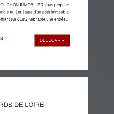
SOUCHON IMMOBILIER vous propose
offrant sur 81m2 habitable une entrée,
quipée, trois chambres avec
lon, salle de bains et WC grande
is
DÉCOUVRIR
profiter de l'extérieur libre de suite
RDS DE LOIRE