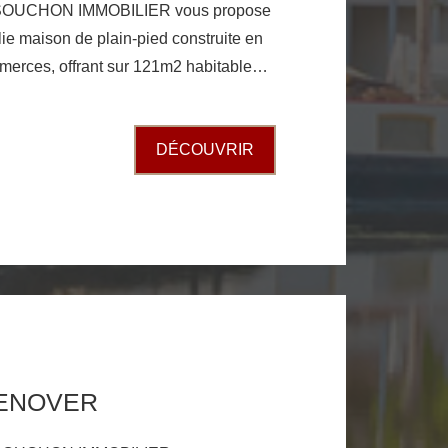
SOUCHON IMMOBILIER vous propose
olie maison de plain-pied construite en
erces, offrant sur 121m2 habitable
ne équipée ouverte sur un grand séjour
gagement desservant une suite
DÉCOUVRIR
ng et salle d'eau avec WC, deux autres
d, un cellier donnant accès au garage,
tovoltaique auto consommation et
A SAISIR RAPIDEMENT PRODUIT
RENOVER