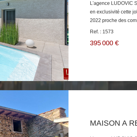
L'agence LUDOVIC 
en exclusivité cette j
2022 proche des comm
une entrée, une cuisi
Ref. : 1573
salon de 55m2, un dé
395 000 €
parentale avec dressi
chambres avec placar
terrasse couverte et carrelée beau terrain clos et arboré
piscine, panneau pho
revente énergie la maison est climatisée et dispose d'une
domotique SOMFY. 
RARE
MAISON A 