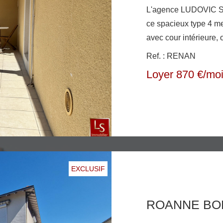
L'agence LUDOVIC 
ce spacieux type 4 meublé au 1er étage d'un petit immeuble
avec cour intérieure, 
une grande cuisine é
Ref. : RENAN
rangements, séjour sa
Loyer 870 €/mo
terrasse couverte pour 
Idéal colocation
EXCLUSIF
ROANNE BO