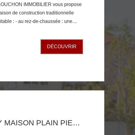
SOUCHON IMMOBILIER vous propose
aison de construction traditionnelle
itable : - au rez-de-chaussée : une
e grande chambre, une pièce de
elier, une grande chaufferie buanderie
DÉCOUVRIR
 un séjour salon ouvrant sur une
 deux chambres, une salle d'eau
suré par une
le la climatisation rafraichit le séjour;
ison dispose d'un ascenseur grand
sur le terraiin clos de 1040m2
RARE MABLY MAISON PLAIN PIED 2022