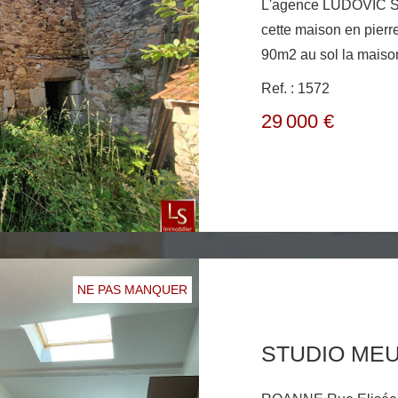
L'agence LUDOVIC 
cette maison en pierr
90m2 au sol la maison
l'interieur n"a pas ét
Ref. : 1572
ni d'assainissement. 
29 000 €
200m2
NE PAS MANQUER