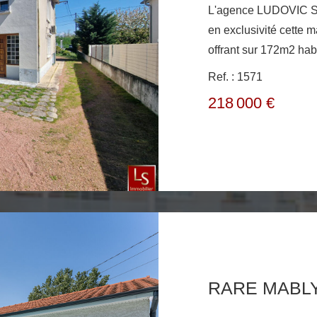
L'agence LUDOVIC 
en exclusivité cette m
offrant sur 172m2 hab
entrée spacieuse, un
Ref. : 1571
rangement, un coin at
218 000 €
avec WC - à l'étage :
véranda, une cuisine,
douche italienne et un WC le chauffage est as
chaudière au gaz de vil
Travaux à prévoir la ma
garage et dépendance 