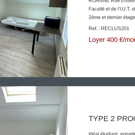
ROANNE Rue Elisée Re
Faculté et de l'I.U.T, stud
2ème et dernier étage
Le studio se compose 
Ref. : RECLUS201
cuisine comprenant un
Loyer 400 €/mo
et une salle d'eau av
Chauffage individuel 
TYPE 2 PRO
Idéal étudiant, appa