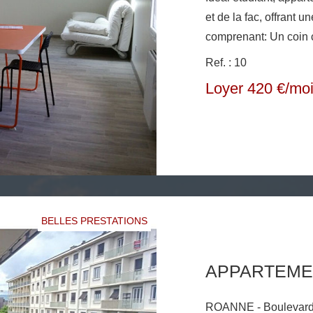
et de la fac, offrant 
comprenant: Un coin cuisine équipée et aménagée avec un
micro-onde; un frigo; plaque de
Ref. : 10
vivre, une chambre av
Loyer 420 €/mo
WC. Les plus: une bu
lave linge et sèche li
BELLES PRESTATIONS
ROANNE - Boulevard Baron 