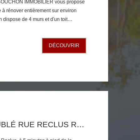
SOUCHON IMMOBILIER vous propose
e à rénover entièrement sur environ
 dispose de 4 murs et d'un toit
é aménagé, pas d'eau, pas d'électricité,
situé au calme à la campagne terrain
DÉCOUVRIR
STUDIO MEUBLÉ RUE RECLUS ROANNE