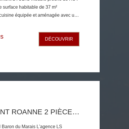
une surface habitable de 37 m²
 cuisson ouvert sur pièce à
ec placard et une salle d'eau avec
is
DÉCOUVRIR
anderie accessible aux locataires avec
nge. Chauffage individuel électrique.
APPARTEMENT ROANNE 2 PIÈCE(S) 50.66 M2
du Marais L'agence LS