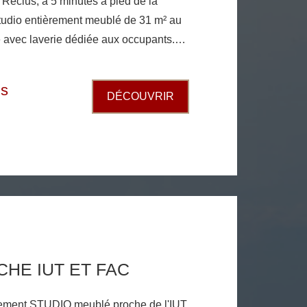
clus, à 5 minutes à pied de la
io entièrement meublé de 31 m² au
 avec laverie dédiée aux occupants.
d'une grande pièce de vie, d'un coin
 frigo; plaque de cuisson; micro-ondes
is
DÉCOUVRIR
ec WC. Calme et luminosité assurée.
électrique.
CHE IUT ET FAC
rtement STUDIO meublé proche de l'IUT