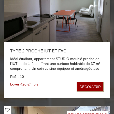
TYPE 2 PROCHE IUT ET FAC
Idéal étudiant, appartement STUDIO meublé proche de
l'IUT et de la fac, offrant une surface habitable de 37 m²
comprenant: Un coin cuisine équipée et aménagée avec
un micro-onde; un frigo; plaque de cuisson ouvert sur
Ref. : 10
pièce à vivre, une chambre avec placard et une salle
d'eau avec WC. Les plus: une buanderie accessible aux
Loyer 420 €/mois
DÉCOUVRIR
locataires avec lave linge et sèche linge. Chauffage
individuel électrique.