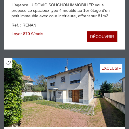
L'agence LUDOVIC SOUCHON IMMOBILIER vous
propose ce spacieux type 4 meublé au 1er étage d'un
petit immeuble avec cour intérieure, offrant sur 81m2
habitable une entrée, une grande cuisine équipée, trois
Ref. : RENAN
chambres avec rangements, séjour salon, salle de bains
et WC grande terrasse couverte pour profiter de
Loyer 870 €/mois
DÉCOUVRIR
l'extérieur libre de suite Idéal colocation
EXCLUSIF