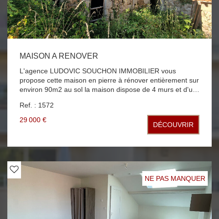
MAISON A RENOVER
L'agence LUDOVIC SOUCHON IMMOBILIER vous
propose cette maison en pierre à rénover entièrement sur
environ 90m2 au sol la maison dispose de 4 murs et d'un
toit l'interieur n"a pas été aménagé, pas d'eau, pas
Ref. : 1572
d'électricité, ni d'assainissement. situé au calme à la
campagne terrain 200m2
29 000 €
DÉCOUVRIR
NE PAS MANQUER