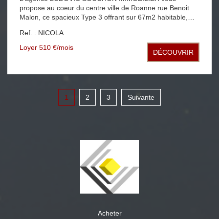
propose au coeur du centre ville de Roanne rue Benoit
Malon, ce spacieux Type 3 offrant sur 67m2 habitable,
une entrée, une cuisine avec balcon, un dégagement
Ref. : NICOLA
avec placards desservant un séjour, deux chambres, une
salle d'eau et un WC cabanon privé dans la cour,
Loyer 510 €/mois
DÉCOUVRIR
chauffage individuel au gaz de ville fenêtres PVC double
vitrage libre de suite
1
2
3
Suivante
Acheter