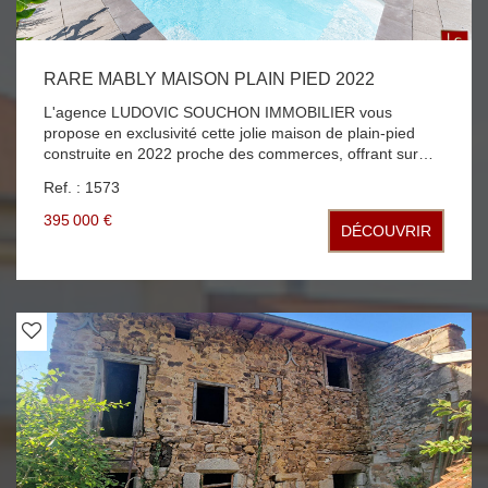
RARE MABLY MAISON PLAIN PIED 2022
L'agence LUDOVIC SOUCHON IMMOBILIER vous
propose en exclusivité cette jolie maison de plain-pied
construite en 2022 proche des commerces, offrant sur
121m2 habitable une entrée, une cuisine équipée ouverte
Ref. : 1573
sur un grand séjour salon de 55m2, un dégagement
desservant une suite parentale avec dressing et salle
395 000 €
DÉCOUVRIR
d'eau avec WC, deux autres chambres avec placard, un
cellier donnant accès au garage, terrasse couverte et
carrelée beau terrain clos et arboré piscine, panneau
photovoltaique auto consommation et revente énergie la
maison est climatisée et dispose d'une domotique
SOMFY. A SAISIR RAPIDEMENT PRODUIT RARE