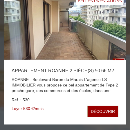
BELLES PRESTATIONS
APPARTEMENT ROANNE 2 PIÈCE(S) 50.66 M2
ROANNE - Boulevard Baron du Marais L'agence LS
IMMOBILIER vous propose ce bel appartement de Type 2
proche gare, des commerces et des écoles, dans une
résidence calme et sécurisée avec ascenseur et
Ref. : 530
vidéophone. D'une surface habitable de 50 m², il se
compose d'une entrée avec placard, d'une cuisine
Loyer 530 €/mois
DÉCOUVRIR
aménagée, d'un séjour et une chambre avec placard, le
tout donnant sur une grande et agréable terrasse de 21
m², une salle de bains un WC indépendant . Une cave et
une place de parking sécurisée .Chauffage individuel gaz