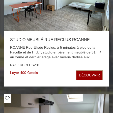
STUDIO MEUBLÉ RUE RECLUS ROANNE
ROANNE Rue Elisée Reclus, à 5 minutes à pied de la
Faculté et de l'I.U.T, studio entièrement meublé de 31 m²
au 2ème et dernier étage avec laverie dédiée aux
occupants. Le studio se compose d'une grande pièce de
Ref. : RECLUS201
vie, d'un coin cuisine comprenant un frigo; plaque de
cuisson; micro-ondes et une salle d'eau avec WC. Calme
Loyer 400 €/mois
DÉCOUVRIR
et luminosité assurée. Chauffage individuel électrique.