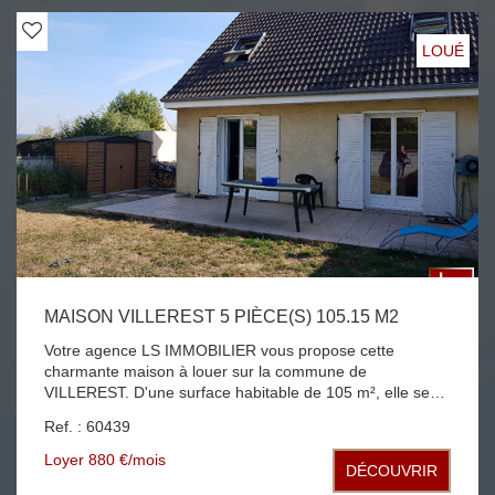
Fenêtres double vitrage disponible le 22 juillet 2026
LOUÉ
MAISON VILLEREST 5 PIÈCE(S) 105.15 M2
Votre agence LS IMMOBILIER vous propose cette
charmante maison à louer sur la commune de
VILLEREST. D'une surface habitable de 105 m², elle se
compose: -Au rez-de-chaussée: une entrée, un
Ref. : 60439
séjour/salon avec poêle à bois donnant accès sur
l'extérieur, une cuisine aménagée et équipée (frigo, lave
Loyer 880 €/mois
DÉCOUVRIR
vaisselle, plaque de cuisson, four), une buanderie, un