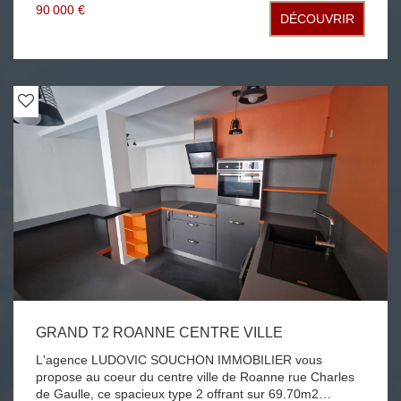
salle de bains et WC cave, chauffage individuel gaz de
90 000 €
DÉCOUVRIR
ville, fenêtre bois double vitrage
GRAND T2 ROANNE CENTRE VILLE
L'agence LUDOVIC SOUCHON IMMOBILIER vous
propose au coeur du centre ville de Roanne rue Charles
de Gaulle, ce spacieux type 2 offrant sur 69.70m2