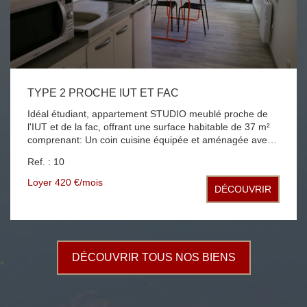
TYPE 2 PROCHE IUT ET FAC
Idéal étudiant, appartement STUDIO meublé proche de
l'IUT et de la fac, offrant une surface habitable de 37 m²
comprenant: Un coin cuisine équipée et aménagée avec
un micro-onde; un frigo; plaque de cuisson ouvert sur
Ref. : 10
pièce à vivre, une chambre avec placard et une salle
d'eau avec WC. Les plus: une buanderie accessible aux
Loyer 420 €/mois
DÉCOUVRIR
locataires avec lave linge et sèche linge. Chauffage
individuel électrique.
DÉCOUVRIR TOUS NOS BIENS